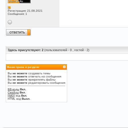
Регистрация: 21.08.2021
Сообщения: 1
Здесь присутствуют: 2
(пользователей - 0 , гостей - 2)
Ваши права в разделе
Вы
не можете
создавать темы
Вы
не можете
отвечать на сообщения
Вы
не можете
прикреплять файлы
Вы
не можете
редактировать сообщения
BB-коды
Вкл.
Смайлы
Вкл.
[IMG]
код
Вкл.
HTML код
Выкл.