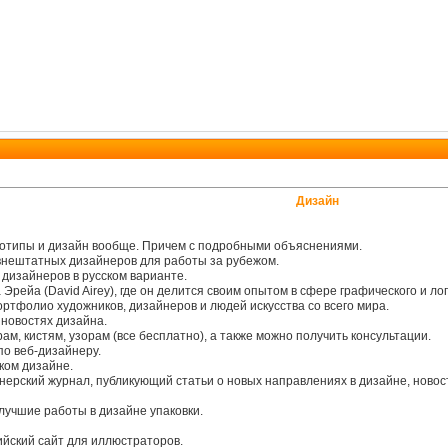
Дизайн
готипы и дизайн вообще. Причем с подробными объяснениями.
внештатных дизайнеров для работы за рубежом.
дизайнеров в русском варианте.
рейа (David Airey), где он делится своим опытом в сфере графического и ло
ортфолио художников, дизайнеров и людей искусства со всего мира.
 новостях дизайна.
м, кистям, узорам (все бесплатно), а также можно получить консультации.
о веб-дизайнеру.
ком дизайне.
рский журнал, публикующий статьи о новых направлениях в дизайне, новос
учшие работы в дизайне упаковки.
йский сайт для иллюстраторов.