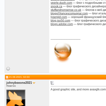
veerle.duoh.com
— блог с подробными ст
snook.ca
— блог графического дизайнера,
stuffandnonsense.co.uk
— блогов о веб-д
blogof.francescomugnai.com
— блог италь
lysergid.com
— хороший французский бло
blog.iso50.com
— блог графического диза
blogs.adobe.com
— блог графического ди
__________________
21.08.2021, 02:03
johnybeeone2021
Новичок
A good graphic site, and more avaxgfx.com