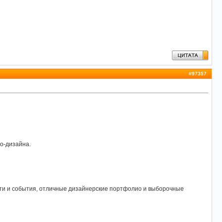
#
97357
го-дизайна.
ти и события, отличные дизайнерские портфолио и выборочные