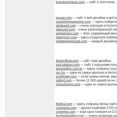
logodesignlove.com
— сайт о логотипах.
noupe.com
— сайт о веб-дизайне и веб р
smashingmagazine.com
— здесь найдете 
alistapart.com
— очень хорошие и полезн
sitepoint.com
— очень разнообразный сайт:
webappers.com
— блог, содержащий множ
happycog.com
— здесь создатели публик
webdesignerwall.com
— каждый дизайнер 
designfloat.com
— сайт тему дизайна.
psd.tutsplus.com
— сайт с хорошими пошаг
bluevertigo.com.ar
— здесь собраны ссыл
sxc.hu
— один из самых крупных и беспл
iconfinder.com
— если нужны иконки, вам
dafont.com
— более 11 000 шрифтов на л
colourlovers.com
— один из самых крупны
thefwa.com
— здесь собраны флэш-сайты 
cssmania.com
— другие подборки CSS-са
cssremix.com
— еще одна галерея из CS
bestwebgallery.com
— очень полезная га