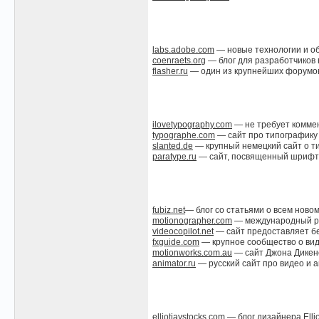
labs.adobe.com
— новые технологии и об
coenraets.org
— блог для разработчиков в
flasher.ru
— один из крупнейших форумов 
ilovetypography.com
— не требует комме
typographe.com
— сайт про типографику
slanted.de
— крупный немецкий сайт о ти
paratype.ru
— сайт, посвященный шрифта
fubiz.net
— блог со статьями о всем ново
motionographer.com
— международный ре
videocopilot.net
— сайт предоставляет б
fxguide.com
— крупное сообщество о вид
motionworks.com.au
— сайт Джона Дикенс
animator.ru
— русский сайт про видео и 
elliotjaystocks.com
— блог дизайнера Ellio