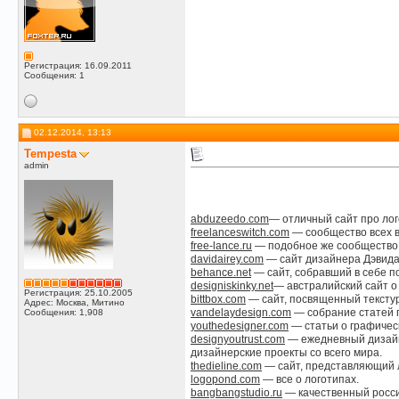
Регистрация: 16.09.2011
Сообщения: 1
02.12.2014, 13:13
Tempesta
admin
abduzeedo.com
— отличный сайт про ло
freelanceswitch.com
— сообщество всех 
free-lance.ru
— подобное же сообщество 
davidairey.com
— сайт дизайнера Дэвида Э
behance.net
— сайт, собравший в себе п
designiskinky.net
— австралийский сайт о
Регистрация: 25.10.2005
bittbox.com
— сайт, посвященный текстура
Адрес: Москва, Митино
vandelaydesign.com
— собрание статей п
Сообщения: 1,908
youthedesigner.com
— статьи о графичес
designyoutrust.com
— ежедневный дизайне
дизайнерские проекты со всего мира.
thedieline.com
— сайт, представляющий л
logopond.com
— все о логотипах.
bangbangstudio.ru
— качественный росси