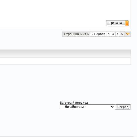
Страница 6 из 6
«
Первая
<
4
5
6
Быстрый переход