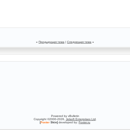
«
Предыдущая тема
|
Следующая тема
»
Powered by vBulletin
Copyright ©2000-2026,
Jelsoft Enterprises Ltd
.
[
Foxter
Skin]
developed by:
Foxter.ru