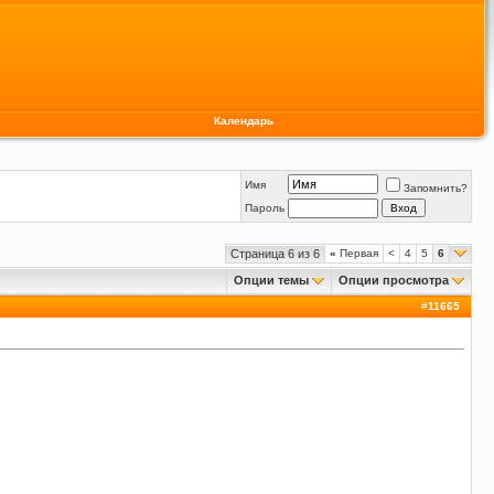
Календарь
Имя
Запомнить?
Пароль
Страница 6 из 6
«
Первая
<
4
5
6
Опции темы
Опции просмотра
#
11665