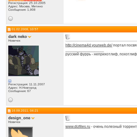
Регистрация: 25.10.2005
Адрес: Москва, Митино
Сообщения: 1,908
01.02.2008, 10:57
dark neko
Новичок
http://cinema4d.yourweb.de/
портал посвя
__________________
русский фуррь - неприхотлиф, похотл
Регистрация: 11.11.2007
Адрес: Н.Новгород
Сообщения: 67
16.09.2011, 04:21
design_one
Новичок
www.dizfiles.ru
- очень полезный торрен