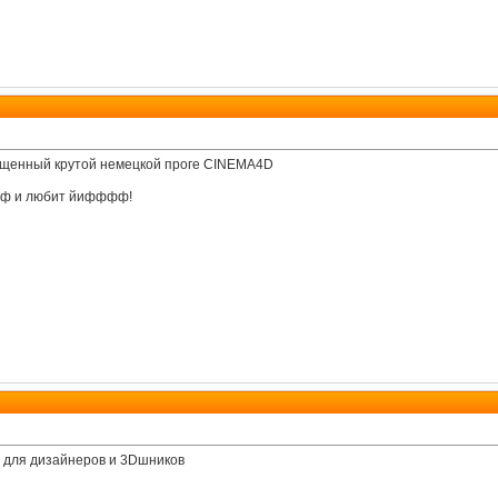
щенный крутой немецкой проге CINEMA4D
ифф и любит йифффф!
т для дизайнеров и 3Dшников