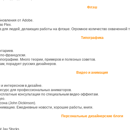
Флэш
новления от Adobe.
о Flex.
для людей, делающих работы на флэше. Огромное количество охваченной тем
Типографика
нтариев.
 по-французски.
пографике. Много теории, примеров и полезных советов.
м, порадует русских дизайнеров.
Видео и анимация
м и интересном в дизайне.
сурс для профессиональных аниматоров.
есплатные консультации по специальным видео-эффектам.
ео.
она (John Dickinson).
анимацию. Ежедневные новости, хорошие работы, книги.
Персональные дизайнерские блоги
t Jay Stocks.