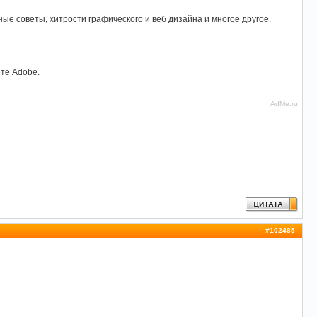
ые советы, хитрости графического и веб дизайна и многое другое.
ете Adobe.
AdMe.ru
#
102485