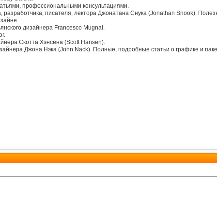
атьями, профессиональными консультациями.
 разработчика, писателя, лектора Джонатана Снука (Jonathan Snook). Полезн
изайне.
янского дизайнера Francesco Mugnai.
г.
йнера Скотта Хэнсена (Scott Hansen).
зайнера Джона Нэка (John Nack). Полные, подробные статьи о графике и пак