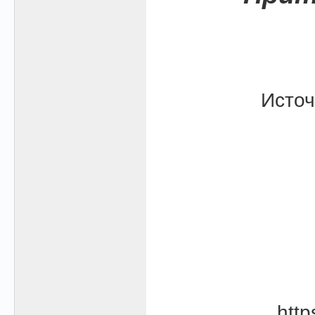
Источ
htt