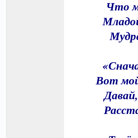
Что м
Младой
Мудре
«Снача
Вот мой
Давай,
Расст