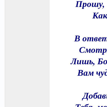
Прошу, 
Как
В ответ
Смотря
Лишь, Бо
Вам чу
Добав
Тебя, м