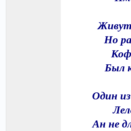
Живут 
Но ра
Коф
Был 
Один из
Лел
Ан не д