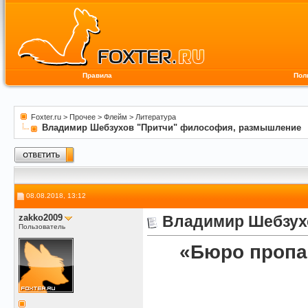
Правила
Пол
Foxter.ru
>
Прочее
>
Флейм
>
Литература
Владимир Шебзухов "Притчи" философия, размышление
08.08.2018, 13:12
zakko2009
Владимир Шебзух
Пользователь
«Бюро пропа