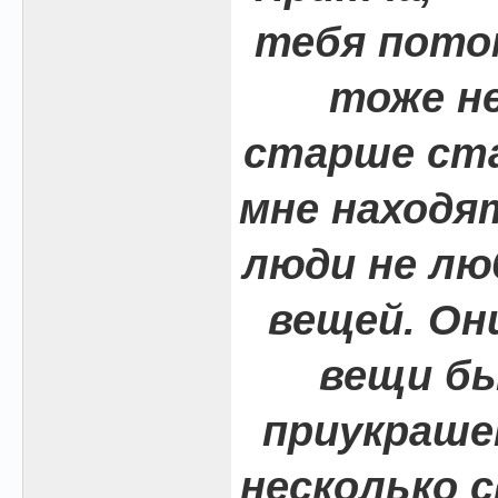
тебя пото
тоже не
старше ста
мне находя
люди не л
вещей. Он
вещи бы
приукраше
несколько с