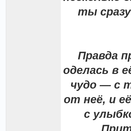
ты сразу
Правда п
оделась в е
чудо — с 
от неё, и е
с улыбк
Прит