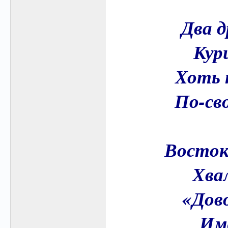
Два д
Кури
Хоть т
По-св
Восток
Хвал
«Дово
Име