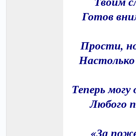
Твоим с
Готов вни
Прости, но
Настолько 
Теперь могу
Любого 
«За поже