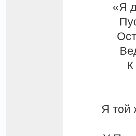
«Я д
Пус
Ост
Ве
К
Я той