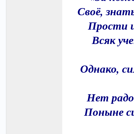
Своё, знать
Прости и
Всяк уч
Однако, с
Нет радо
Поныне с