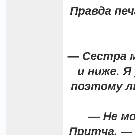
Правда печ
— Сестра м
и ниже. Я
поэтому л
— Не м
Притча, —