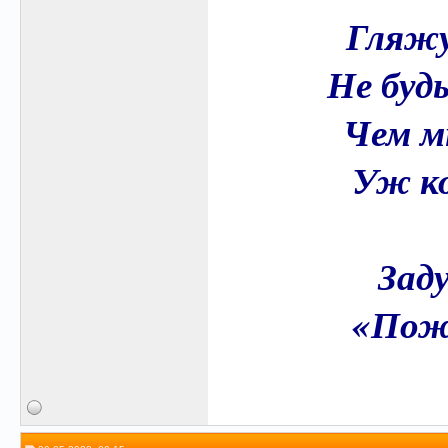
Гляжу
Не буд
Чем м
Уж ко
Зад
«Пож