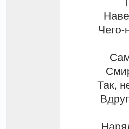
Т
Наве
Чего-
Сам
Смир
Так, н
Вдруг
Наряд