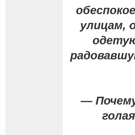
обеспокое
улицам, 
одетую
радовавшу
— Почем
голая