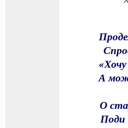
Проде
Спро
«Хочу
А мож
О ста
Поди 