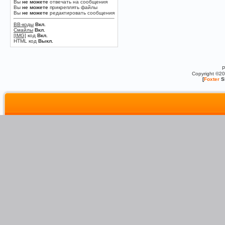
Вы
не можете
отвечать на сообщения
Вы
не можете
прикреплять файлы
Вы
не можете
редактировать сообщения
BB-коды
Вкл.
Смайлы
Вкл.
[IMG]
код
Вкл.
HTML код
Выкл.
P
Copyright ©2
[
Foxter
S