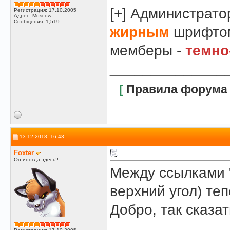
[+] Администрат
Регистрация: 17.10.2005
Адрес: Moscow
Сообщения: 1,519
жирным
шрифтом
мемберы -
темно
______________
[
Правила форума
13.12.2018, 16:43
Foxter
Он иногда здесь!!.
Между ссылками "
верхний угол) теп
Добро, так сказа