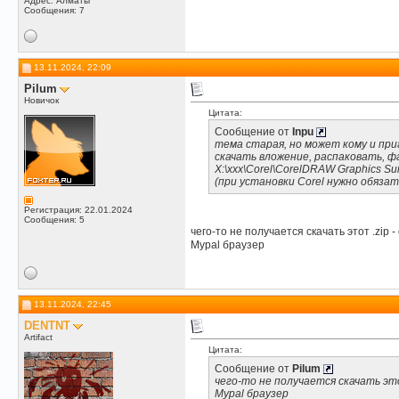
Адрес: Алматы
Сообщения: 7
13.11.2024, 22:09
Pilum
Новичок
Цитата:
Сообщение от
Inpu
тема старая, но может кому и при
скачать вложение, распаковать, 
X:\xxx\Corel\CorelDRAW Graphics Su
(при установки Corel нужно обязат
Регистрация: 22.01.2024
Сообщения: 5
чего-то не получается скачать этот .zip -
Mypal браузер
13.11.2024, 22:45
DENTNT
Artifact
Цитата:
Сообщение от
Pilum
чего-то не получается скачать это
Mypal браузер