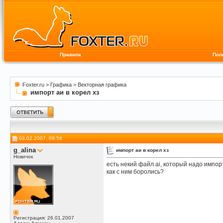
Правила
Пол
Foxter.ru
>
Графика
>
Векторная графика
импорт аи в корел хз
03.02.2007, 09:58
g_alina
импорт аи в корел хз
Новичок
есть некий файл ai, который надо импорт
как с ним боролись?
Регистрация: 26.01.2007