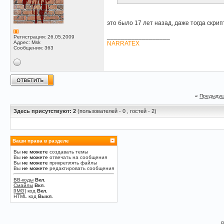
это было 17 лет назад, даже тогда скрип
__________________
Регистрация: 26.05.2009
Адрес: Msk
NARRATEX
Сообщения: 363
«
Предыдущ
Здесь присутствуют: 2
(пользователей - 0 , гостей - 2)
Ваши права в разделе
Вы
не можете
создавать темы
Вы
не можете
отвечать на сообщения
Вы
не можете
прикреплять файлы
Вы
не можете
редактировать сообщения
BB-коды
Вкл.
Смайлы
Вкл.
[IMG]
код
Вкл.
HTML код
Выкл.
P