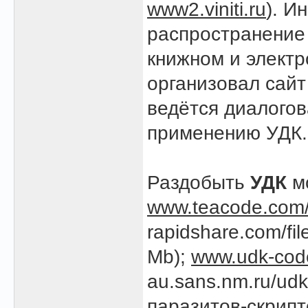
www2.viniti.ru
). И
распространение
книжном и элект
организовал сай
ведётся диалогов
применению УДК.
Раздобыть
УДК
мо
www.teacode.com/
rapidshare.com/fi
Mb);
www.udk-cod
au.sans.nm.ru/udk
паразитов-скрипто