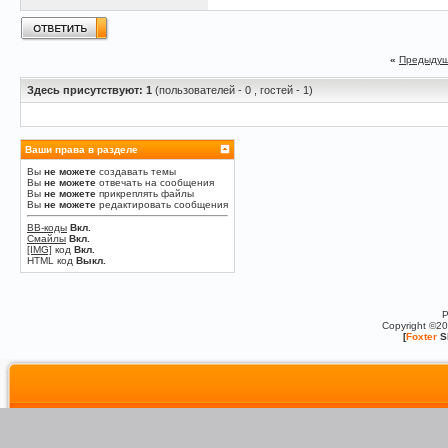
«
Предыдущ
Здесь присутствуют: 1
(пользователей - 0 , гостей - 1)
Ваши права в разделе
Вы
не можете
создавать темы
Вы
не можете
отвечать на сообщения
Вы
не можете
прикреплять файлы
Вы
не можете
редактировать сообщения
BB-коды
Вкл.
Смайлы
Вкл.
[IMG]
код
Вкл.
HTML код
Выкл.
P
Copyright ©2
[
Foxter
S