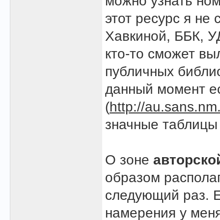
можно узнать ном
этот ресурс я не 
Хавкиной, ББК, УД
кто-то сможет вы
публичных библио
данный момент ес
(
http://au.sans.nm
значные таблицы 
О зоне
авторско
образом располаг
следующий раз. Е
намерения у мен