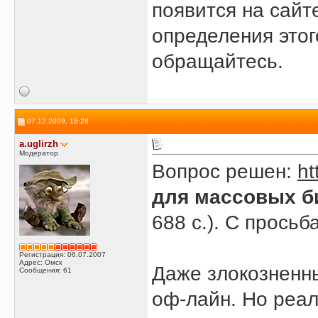
появится на сайт
определения этого
обращайтесь.
07.12.2009, 18:28
a.uglirzh
Модератор
Вопрос решен:
ht
для массовых б
688 с.). С просьб
Регистрация: 06.07.2007
Адрес: Омск
Даже злокознен
Сообщения: 61
оф-лайн. Но реал