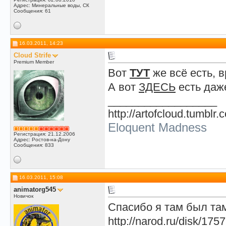
Адрес: Минеральные воды, СК
Сообщения: 61
16.03.2011, 14:23
Cloud Strife
Premium Member
Вот
ТУТ
же всё есть, 
А вот
ЗДЕСЬ
есть даже
__________________
http://artofcloud.tumblr.
Eloquent Madness
Регистрация: 21.12.2006
Адрес: Ростов-на-Дону
Сообщения: 833
16.03.2011, 15:08
animatorg545
Новичок
Спасибо я там был там
http://narod.ru/disk/17