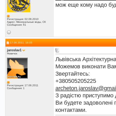
мож еще кому надо буд
Регистрация: 02.08.2010
Адрес: Минеральные воды, СК
Сообщения: 61
17.06.2011, 16:05
jaroslav1
Новичок
Львівська Архітектурн
Можемов виконати Вам
Звертайтесь:
+380505205225
Регистрация: 17.06.2011
archeton.jaroslav@gmai
Сообщения: 1
З радістю приступимо 
Ви будете задоволені 
контактами.