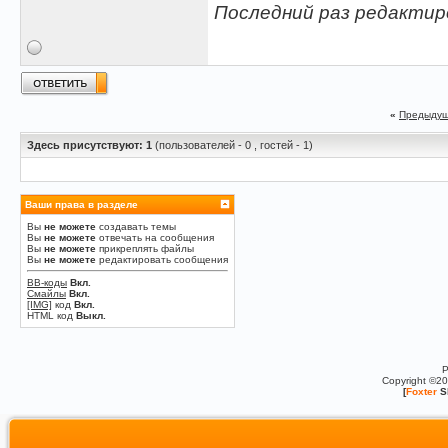
Последний раз редактиров
«
Предыдущ
Здесь присутствуют: 1
(пользователей - 0 , гостей - 1)
Ваши права в разделе
Вы
не можете
создавать темы
Вы
не можете
отвечать на сообщения
Вы
не можете
прикреплять файлы
Вы
не можете
редактировать сообщения
BB-коды
Вкл.
Смайлы
Вкл.
[IMG]
код
Вкл.
HTML код
Выкл.
P
Copyright ©2
[
Foxter
S