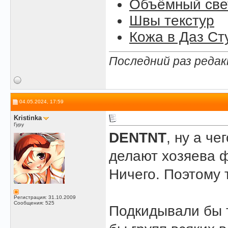
Объёмный свет
Швы текстур
Кожа в Даз Ст
Последний раз редак
04.05.2024, 17:59
Kristinka
Гуру
DENTNT
, ну а ч
делают хозяева ф
Ничего. Поэтому т
Регистрация: 31.10.2009
Сообщения: 525
Подкидывали бы 