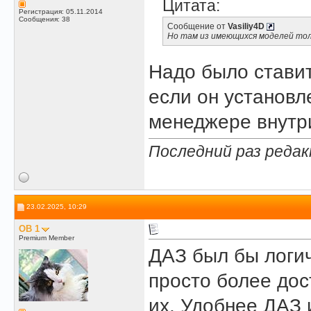
Цитата:
Регистрация: 05.11.2014
Сообщения: 38
Сообщение от
Vasiliy4D
Но там из имеющихся моделей толь
Надо было стави
если он установл
менеджере внутр
Последний раз редакт
23.02.2025, 10:29
OB 1
Premium Member
ДАЗ был бы логич
просто более до
их. Удобнее ДАЗ 