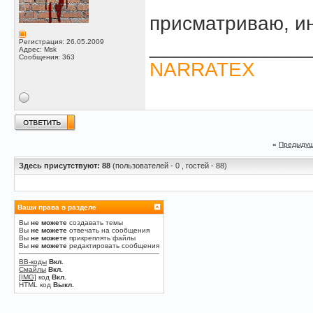
присматриваю, и
______________
Регистрация: 26.05.2009
Адрес: Msk
Сообщения: 363
NARRATEX
«
Предыдущ
Здесь присутствуют: 88
(пользователей - 0 , гостей - 88)
Ваши права в разделе
Вы
не можете
создавать темы
Вы
не можете
отвечать на сообщения
Вы
не можете
прикреплять файлы
Вы
не можете
редактировать сообщения
BB-коды
Вкл.
Смайлы
Вкл.
[IMG]
код
Вкл.
HTML код
Выкл.