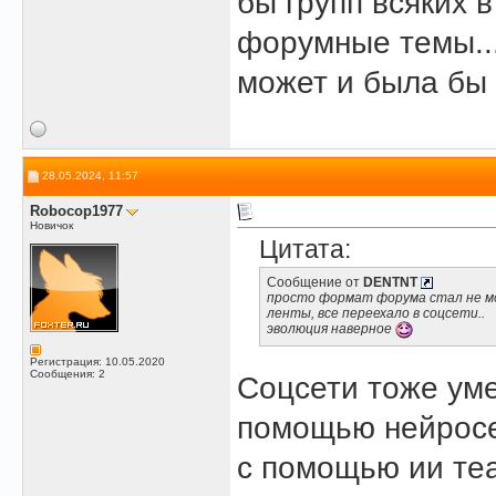
бы групп всяких в
форумные темы...
может и была бы
28.05.2024, 11:57
Robocop1977
Новичок
Цитата:
Сообщение от
DENTNT
просто формат форума стал не мод
ленты, все переехало в соцсети..
эволюция наверное
Регистрация: 10.05.2020
Сообщения: 2
Соцсети тоже уме
помощью нейросе
с помощью ии теа