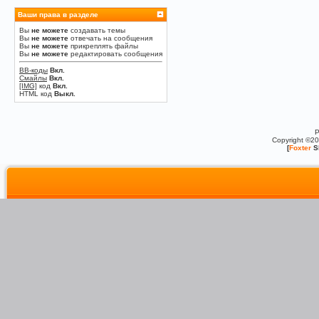
Ваши права в разделе
Вы
не можете
создавать темы
Вы
не можете
отвечать на сообщения
Вы
не можете
прикреплять файлы
Вы
не можете
редактировать сообщения
BB-коды
Вкл.
Смайлы
Вкл.
[IMG]
код
Вкл.
HTML код
Выкл.
P
Copyright ©2
[
Foxter
S