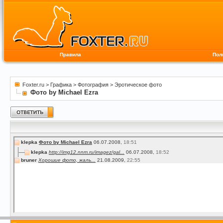
Правила
Пол
Foxter.ru
>
Графика
>
Фотография
>
Эротическое фото
Фото by Michael Ezra
klepka
Фото by Michael Ezra
06.07.2008,
18:51
klepka
http://img12.nnm.ru/imagez/gal...
06.07.2008,
18:52
bruner
Хорошие фото, жаль...
21.08.2009,
22:55