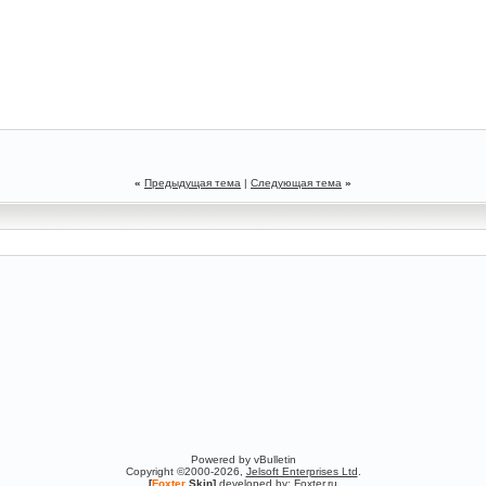
«
Предыдущая тема
|
Следующая тема
»
Powered by vBulletin
Copyright ©2000-2026,
Jelsoft Enterprises Ltd
.
[
Foxter
Skin]
developed by:
Foxter.ru