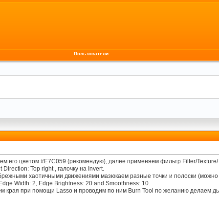
Пользователи
 его цветом #E7C059 (рекомендую), далее применяем фильтр Filter/Texture/ T
Direction: Top right , галочку на Invert.
 небрежными хаотичными движениями мазюкаем разные точки и полоски (можно 
dge Width: 2, Edge Brightness: 20 and Smoothness: 10.
 края при помощи Lasso и проводим по ним Burn Tool по желанию делаем дыр