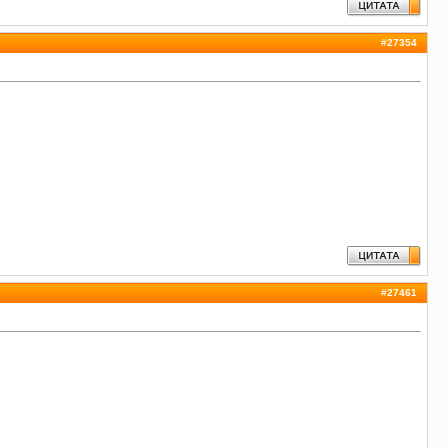
#
27354
#
27461