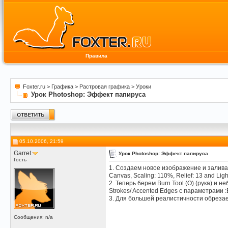
Правила
Foxter.ru
>
Графика
>
Растровая графика
>
Уроки
Урок Photoshop: Эффект папируса
05.10.2006, 21:59
Garret
Урок Photoshop: Эффект папируса
Гость
1. Создаем новое изображение и заливаем
Canvas, Scaling: 110%, Relief: 13 and Light 
2. Теперь берем Burn Tool (O) (рука) и
Strokes/ Accented Edges с параметрами :E
3. Для большей реалистичности обрезаем
Сообщения: n/a