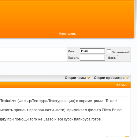
Календарь
Имя
Запомнить?
Пароль
Опции темы
Опции просмотра
#
27320
exturizer (Фильтр/Текстура/Текстуризация) с параметрами : Texure:
менять процент прозрачности кисти), применяем фильтр Filter/ Brush
ку при помощи того же Lasso и все кусок папируса готов.