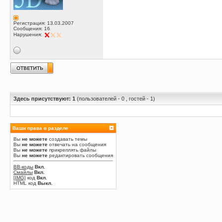
Регистрация: 13.03.2007
Сообщения: 16
Нарушения:
Здесь присутствуют: 1
(пользователей - 0 , гостей - 1)
Ваши права в разделе
Вы
не можете
создавать темы
Вы
не можете
отвечать на сообщения
Вы
не можете
прикреплять файлы
Вы
не можете
редактировать сообщения
BB-коды
Вкл.
Смайлы
Вкл.
[IMG]
код
Вкл.
HTML код
Выкл.