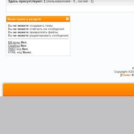
Здесь присутствуют: 1
(пользователей - 0 , гостей - 1)
Ваши права в разделе
Вы
не можете
создавать темы
Вы
не можете
отвечать на сообщения
Вы
не можете
прикреплять файлы
Вы
не можете
редактировать сообщения
BB-коды
Вкл.
Смайлы
Вкл.
[IMG]
код
Вкл.
HTML код
Выкл.
P
Copyright ©2
[
Foxter
S