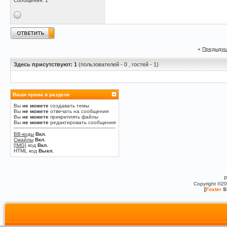
Сообщения: 1
«
Предыдущ
Здесь присутствуют: 1
(пользователей - 0 , гостей - 1)
Ваши права в разделе
Вы
не можете
создавать темы
Вы
не можете
отвечать на сообщения
Вы
не можете
прикреплять файлы
Вы
не можете
редактировать сообщения
BB-коды
Вкл.
Смайлы
Вкл.
[IMG]
код
Вкл.
HTML код
Выкл.
P
Copyright ©2
[
Foxter
S