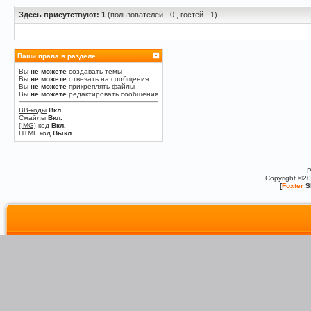
Здесь присутствуют: 1
(пользователей - 0 , гостей - 1)
Ваши права в разделе
Вы
не можете
создавать темы
Вы
не можете
отвечать на сообщения
Вы
не можете
прикреплять файлы
Вы
не можете
редактировать сообщения
BB-коды
Вкл.
Смайлы
Вкл.
[IMG]
код
Вкл.
HTML код
Выкл.
P
Copyright ©2
[
Foxter
S