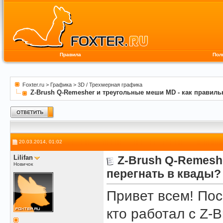
Правила
Пол
Foxter.ru
>
Графика
>
3D / Трехмерная графика
Z-Brush Q-Remesher и треугольные меши MD - как правиль
20.03.2014, 01:02
Lilifan
Z-Brush Q-Remesh
Новичок
перегнать в квады?
Привет всем! Пос
кто работал с Z-B