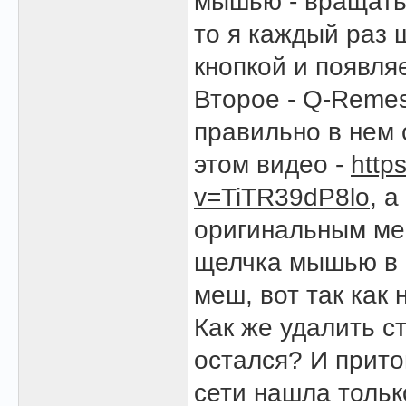
мышью - вращать м
то я каждый раз 
кнопкой и появляе
Второе - Q-Remes
правильно в нем 
этом видео -
http
v=TiTR39dP8lo
, 
оригинальным меш
щелчка мышью в о
меш, вот так как 
Как же удалить с
остался? И прито
сети нашла тольк