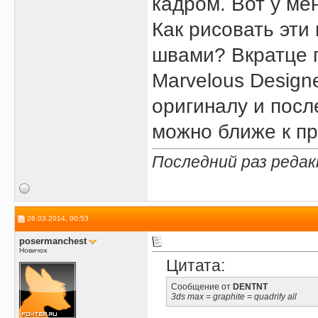
кадром. Вот у ме
Как рисовать эти
швами? Вкратце г
Marvelous Design
оригиналу и посл
можно ближе к п
Последний раз редакт
26.03.2014, 00:53
posermanchest
Новичок
Цитата:
Сообщение от
DENTNT
3ds max = graphite = quadrify all