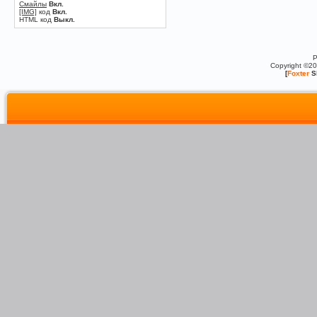
Смайлы
Вкл.
[IMG]
код
Вкл.
HTML код
Выкл.
P
Copyright ©2
[
Foxter
S