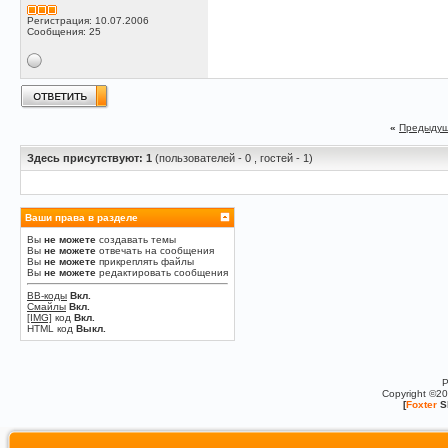
Регистрация: 10.07.2006
Сообщения: 25
«
Предыдущ
Здесь присутствуют: 1
(пользователей - 0 , гостей - 1)
Ваши права в разделе
Вы
не можете
создавать темы
Вы
не можете
отвечать на сообщения
Вы
не можете
прикреплять файлы
Вы
не можете
редактировать сообщения
BB-коды
Вкл.
Смайлы
Вкл.
[IMG]
код
Вкл.
HTML код
Выкл.
P
Copyright ©2
[
Foxter
S