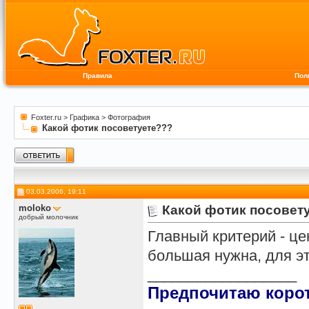
Правила
Пол
Foxter.ru
>
Графика
>
Фотография
Какой фотик посоветуете???
03.03.2006, 19:11
moloko
Какой фотик посовет
добрый молочник
Главный критерий - це
большая нужна, для э
__________________
Предпочитаю корот