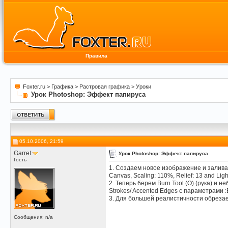
Правила
Foxter.ru
>
Графика
>
Растровая графика
>
Уроки
Урок Photoshop: Эффект папируса
05.10.2006, 21:59
Garret
Урок Photoshop: Эффект папируса
Гость
1. Создаем новое изображение и заливаем
Canvas, Scaling: 110%, Relief: 13 and Light 
2. Теперь берем Burn Tool (O) (рука) и
Strokes/ Accented Edges с параметрами :E
3. Для большей реалистичности обрезаем
Сообщения: n/a