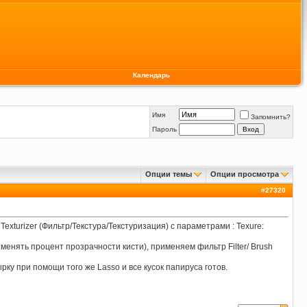
Календарь
Имя
Запомнить?
Пароль
Опции темы
Опции просмотра
#
27320
exturizer (Фильтр/Текстура/Текстуризация) с параметрами : Texure:
менять процент прозрачности кисти), применяем фильтр Filter/ Brush
ку при помощи того же Lasso и все кусок папируса готов.