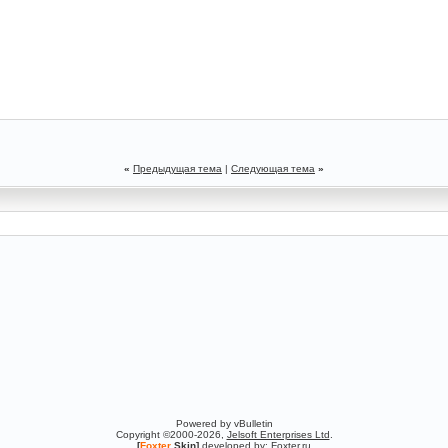
«
Предыдущая тема
|
Следующая тема
»
Powered by vBulletin
Copyright ©2000-2026,
Jelsoft Enterprises Ltd
.
[
Foxter
Skin]
developed by:
Foxter.ru