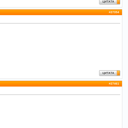
#
27354
#
27461