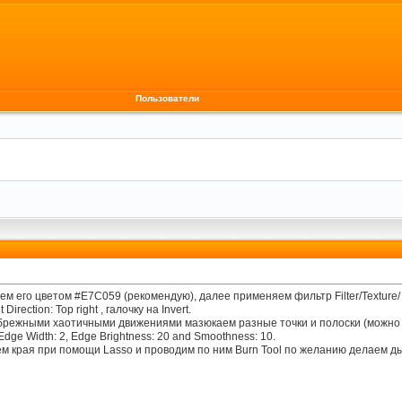
Пользователи
 его цветом #E7C059 (рекомендую), далее применяем фильтр Filter/Texture/ T
Direction: Top right , галочку на Invert.
 небрежными хаотичными движениями мазюкаем разные точки и полоски (можно 
dge Width: 2, Edge Brightness: 20 and Smoothness: 10.
 края при помощи Lasso и проводим по ним Burn Tool по желанию делаем дыр