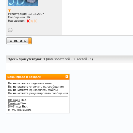
Регистрация: 13.03.2007
Сообщения: 16
Нарушения:
Здесь присутствуют: 1
(пользователей - 0 , гостей - 1)
Ваши права в разделе
Вы
не можете
создавать темы
Вы
не можете
отвечать на сообщения
Вы
не можете
прикреплять файлы
Вы
не можете
редактировать сообщения
BB-коды
Вкл.
Смайлы
Вкл.
[IMG]
код
Вкл.
HTML код
Выкл.