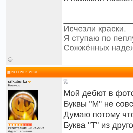
______________
Исчезли краски.
Я ступаю по пепл
Сожжённых наде
23.11.2006, 20:28
sifkaburka
Новичок
Мой дебют в фот
Буквы "М" не сов
Думаю потому чт
Буква "Т" из друг
Регистрация: 19.06.2006
Адрес: Германия