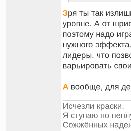
З
ря ты так излиш
уровне. А от шри
поэтому надо игр
нужного эффекта.
лидеры, что позв
варьировать свои
А
вообще, для де
______________
Исчезли краски.
Я ступаю по пепл
Сожжённых наде