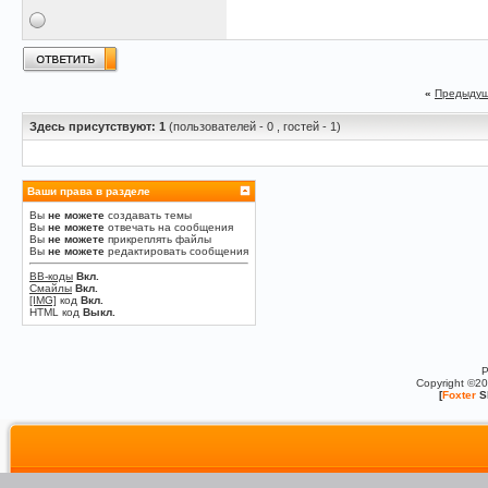
«
Предыдущ
Здесь присутствуют: 1
(пользователей - 0 , гостей - 1)
Ваши права в разделе
Вы
не можете
создавать темы
Вы
не можете
отвечать на сообщения
Вы
не можете
прикреплять файлы
Вы
не можете
редактировать сообщения
BB-коды
Вкл.
Смайлы
Вкл.
[IMG]
код
Вкл.
HTML код
Выкл.
P
Copyright ©2
[
Foxter
S