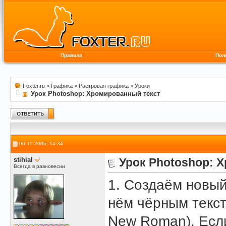
Правила
Пол
Foxter.ru
>
Графика
>
Растровая графика
>
Уроки
Урок Photoshop: Хромированный текст
06.10.2006, 14:34
stihial
Урок Photoshop: 
Всегда в равновесии
1. Создаём новы
нём чёрным текс
New Roman). Есл