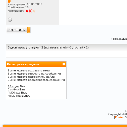
Регистрация: 18.05.2007
Сообщения: 10
Нарушения:
«
Предыдущ
Здесь присутствуют: 1
(пользователей - 0 , гостей - 1)
Ваши права в разделе
Вы
не можете
создавать темы
Вы
не можете
отвечать на сообщения
Вы
не можете
прикреплять файлы
Вы
не можете
редактировать сообщения
BB-коды
Вкл.
Смайлы
Вкл.
[IMG]
код
Вкл.
HTML код
Выкл.
P
Copyright ©2
[
Foxter
S