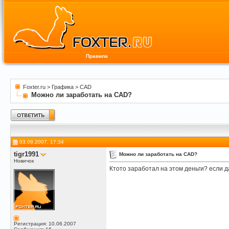
Правила
Foxter.ru
>
Графика
>
CAD
Можно ли заработать на CAD?
03.09.2007, 17:34
tigr1991
Можно ли заработать на CAD?
Новичок
Ктото заработал на этом деньги? если да
Регистрация: 10.06.2007