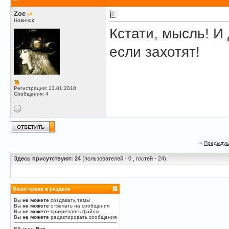
Zoe
Новичок
Кстати, мысль! И
если захотят!
Регистрация: 13.01.2010
Сообщения: 4
«
Предыдущ
Здесь присутствуют: 24
(пользователей - 0 , гостей - 24)
Ваши права в разделе
Вы
не можете
создавать темы
Вы
не можете
отвечать на сообщения
Вы
не можете
прикреплять файлы
Вы
не можете
редактировать сообщения
BB-коды
Вкл.