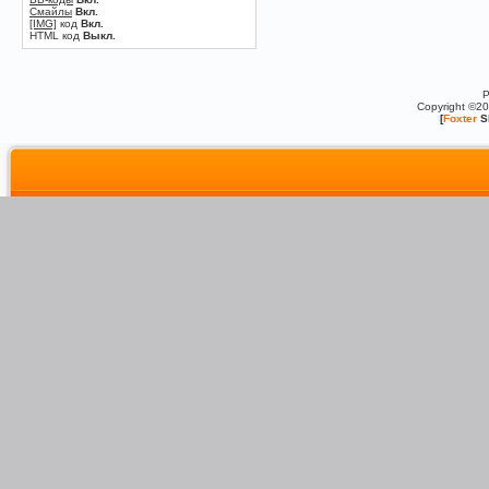
Смайлы
Вкл.
[IMG]
код
Вкл.
HTML код
Выкл.
P
Copyright ©2
[
Foxter
S