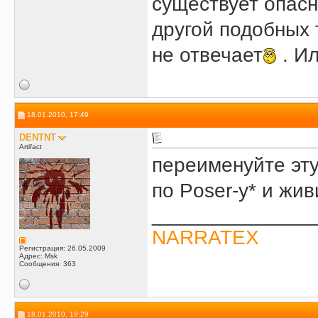
существует опасн
другой подобных 
не отвечает
. И
18.01.2010, 17:49
DENTNT
Artifact
переименуйте эту
по Poser-у* и жив
______________
NARRATEX
Регистрация: 26.05.2009
Адрес: Msk
Сообщения: 363
18.01.2010, 19:29