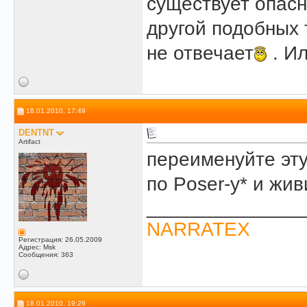
существует опасн
другой подобных 
не отвечает
. И
18.01.2010, 17:49
DENTNT
Artifact
переименуйте эту
по Poser-у* и жив
______________
NARRATEX
Регистрация: 26.05.2009
Адрес: Msk
Сообщения: 363
18.01.2010, 19:29