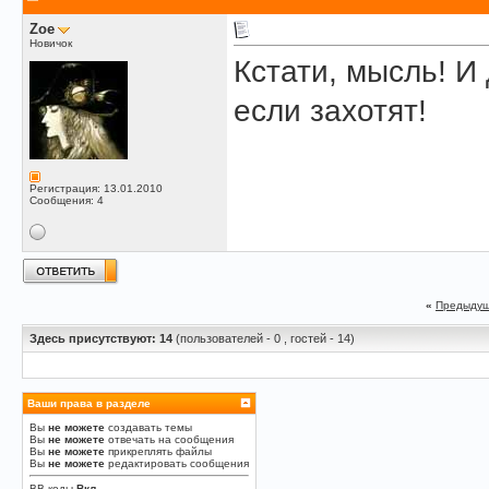
Zoe
Новичок
Кстати, мысль! И
если захотят!
Регистрация: 13.01.2010
Сообщения: 4
«
Предыдущ
Здесь присутствуют: 14
(пользователей - 0 , гостей - 14)
Ваши права в разделе
Вы
не можете
создавать темы
Вы
не можете
отвечать на сообщения
Вы
не можете
прикреплять файлы
Вы
не можете
редактировать сообщения
BB-коды
Вкл.