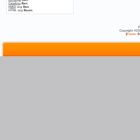
Смайлы
Вкл.
[IMG]
код
Вкл.
HTML код
Выкл.
P
Copyright ©2
[
Foxter
S