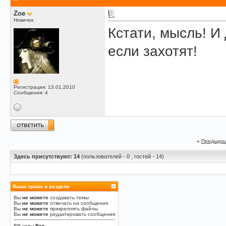
Zoe
Новичок
Кстати, мысль! И
если захотят!
Регистрация: 13.01.2010
Сообщения: 4
«
Предыдущ
Здесь присутствуют: 14
(пользователей - 0 , гостей - 14)
Ваши права в разделе
Вы
не можете
создавать темы
Вы
не можете
отвечать на сообщения
Вы
не можете
прикреплять файлы
Вы
не можете
редактировать сообщения
BB-коды
Вкл.