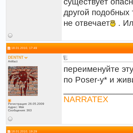
существует опасн
другой подобных 
не отвечает
. И
18.01.2010, 17:49
DENTNT
Artifact
переименуйте эту
по Poser-у* и жив
______________
NARRATEX
Регистрация: 26.05.2009
Адрес: Msk
Сообщения: 363
18.01.2010, 19:29