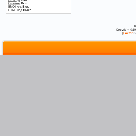
Смайлы
Вкл.
[IMG]
код
Вкл.
HTML код
Выкл.
P
Copyright ©2
[
Foxter
S