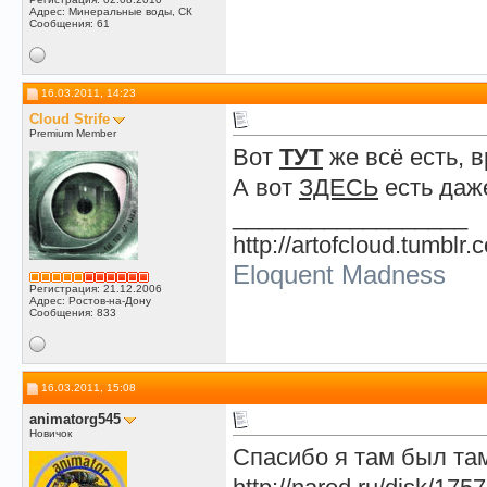
Адрес: Минеральные воды, СК
Сообщения: 61
16.03.2011, 14:23
Cloud Strife
Premium Member
Вот
ТУТ
же всё есть, 
А вот
ЗДЕСЬ
есть даже
__________________
http://artofcloud.tumblr.
Eloquent Madness
Регистрация: 21.12.2006
Адрес: Ростов-на-Дону
Сообщения: 833
16.03.2011, 15:08
animatorg545
Новичок
Спасибо я там был там