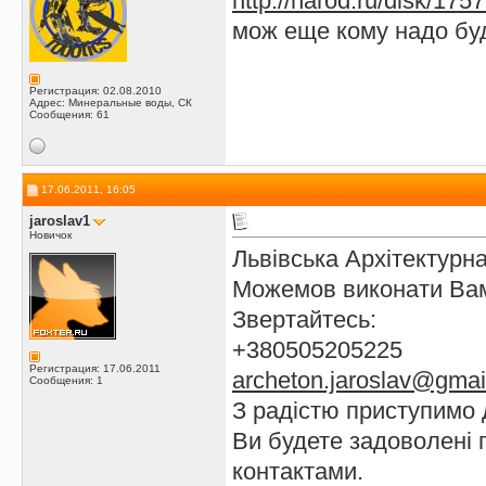
http://narod.ru/disk/17
мож еще кому надо буд
Регистрация: 02.08.2010
Адрес: Минеральные воды, СК
Сообщения: 61
17.06.2011, 16:05
jaroslav1
Новичок
Львівська Архітектурн
Можемов виконати Вам
Звертайтесь:
+380505205225
Регистрация: 17.06.2011
archeton.jaroslav@gmai
Сообщения: 1
З радістю приступимо 
Ви будете задоволені 
контактами.