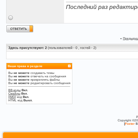
Последний раз редактиров
«
Предыдущ
Здесь присутствуют: 2
(пользователей - 0 , гостей - 2)
Ваши права в разделе
Вы
не можете
создавать темы
Вы
не можете
отвечать на сообщения
Вы
не можете
прикреплять файлы
Вы
не можете
редактировать сообщения
BB-коды
Вкл.
Смайлы
Вкл.
[IMG]
код
Вкл.
HTML код
Выкл.
P
Copyright ©2
[
Foxter
S