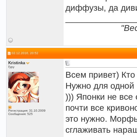
диффузы, да диви
______________
"Ве
02.12.2016, 20:52
Kristinka
Гуру
Всем привет) Кто
Нужно для одной 
))) Японки не вс
почти все кривон
Регистрация: 31.10.2009
Сообщения: 525
это нужно. Морфы
сглаживать нара