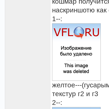
кошмар получится
наскриншотю как 
1--:
желтое---(гусарым
текстур г2 и г3
2--: