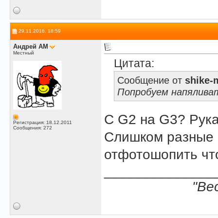
29.11.2016, 18:59
Андрей АМ
Местный
Цитата:
Сообщение от
shike-
Попробуем напяливат
С G2 на G3? Рука
Регистрация: 18.12.2011
Сообщения: 272
Слишком разные р
отфотошопить что
______________
"Ве