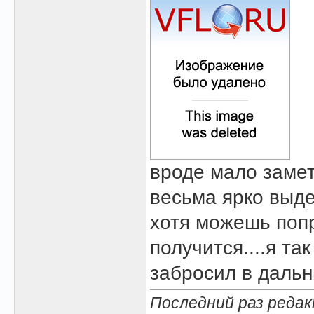
вроде мало замет
весьма ярко выд
хотя можешь попр
получится....я т
забросил в дальн
Последний раз редакт