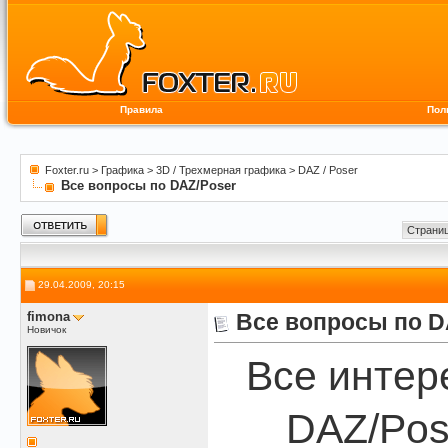
Правила
Пол
Foxter.ru
>
Графика
>
3D / Трехмерная графика
>
DAZ / Poser
Все вопросы по DAZ/Poser
Страниц
29.04.2009, 20:15
fimona
Все вопросы по D
Новичок
Все интер
DAZ/Pos