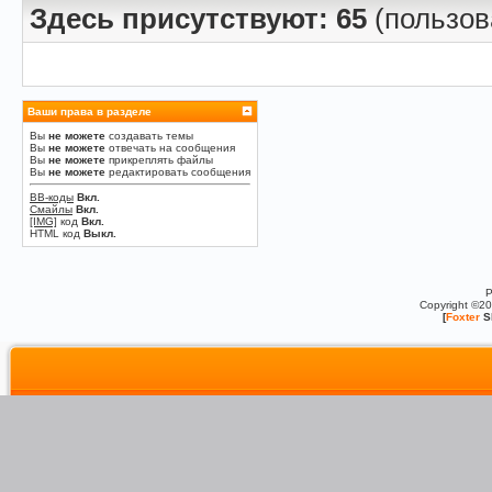
Здесь присутствуют: 65
(пользова
Ваши права в разделе
Вы
не можете
создавать темы
Вы
не можете
отвечать на сообщения
Вы
не можете
прикреплять файлы
Вы
не можете
редактировать сообщения
BB-коды
Вкл.
Смайлы
Вкл.
[IMG]
код
Вкл.
HTML код
Выкл.
P
Copyright ©2
[
Foxter
S