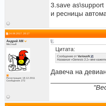
3.save as\support
и ресницы автома
24.06.2017, 20:17
Андрей АМ
Местный
Цитата:
Сообщение от
VariousN
Название «Genesis 3.1» мне кажетс
Давеча на девиан
______________
Регистрация: 18.12.2011
Сообщения: 272
"Ве