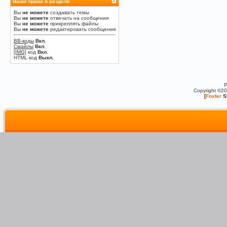
Ваши права в разделе
Вы
не можете
создавать темы
Вы
не можете
отвечать на сообщения
Вы
не можете
прикреплять файлы
Вы
не можете
редактировать сообщения
BB-коды
Вкл.
Смайлы
Вкл.
[IMG]
код
Вкл.
HTML код
Выкл.
P
Copyright ©2
[
Foxter
S