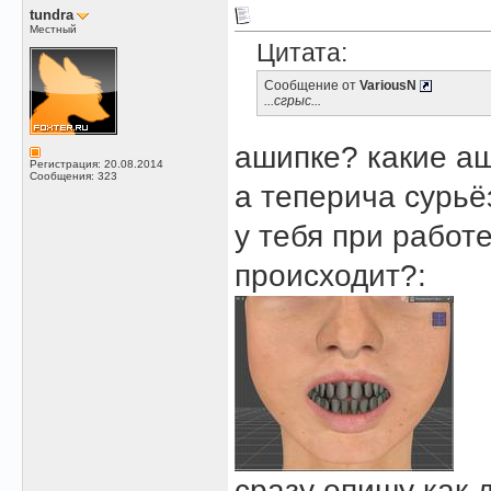
tundra
Местный
Цитата:
Сообщение от
VariousN
...сгрыс...
ашипке? какие а
Регистрация: 20.08.2014
Сообщения: 323
а теперича сурьё
у тебя при работ
происходит?:
сразу опишу как 