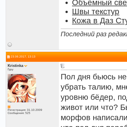
Объёмный свет
Швы текстур
Кожа в Даз Ст
Последний раз редак
23.06.2017, 13:13
Kristinka
Гуру
Пол дня бьюсь н
убрать талию, мн
уровню бёдер, по
живот или что? Б
Регистрация: 31.10.2009
Сообщения: 525
морфов написали