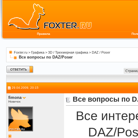
Правила
Пол
Foxter.ru
>
Графика
>
3D / Трехмерная графика
>
DAZ / Poser
Все вопросы по DAZ/Poser
Страниц
29.04.2009, 20:15
fimona
Все вопросы по D
Новичок
Все интер
DAZ/Pos