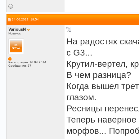
24.06.2017, 19:54
VariousN
Новичок
На радостях скача
с G3...
Крутил-вертел, кр
Регистрация: 16.04.2014
Сообщения: 57
В чем разница?
Когда вышел тре
глазом.
Ресницы перенесли
Теперь наверное 
морфов... Попроб