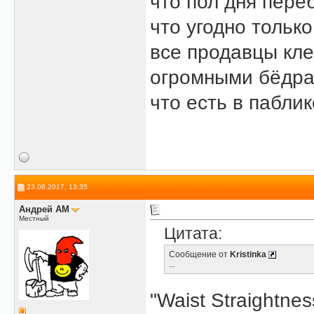
что пол дня пере
что угодно только
все продавцы кл
огромными бёдрам
что есть в паблик
23.06.2017, 13:35
Андрей АМ
Местный
Цитата:
Сообщение от
Kristinka
...
"Waist Straightnes