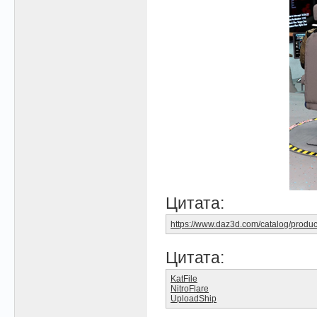
Цитата:
https://www.daz3d.com/catalog/produc
Цитата:
KatFile
NitroFlare
UploadShip