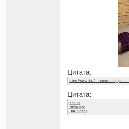
Цитата:
https://www.daz3d.com/catalog/produc
Цитата:
KatFile
NitroFlare
DoUploads