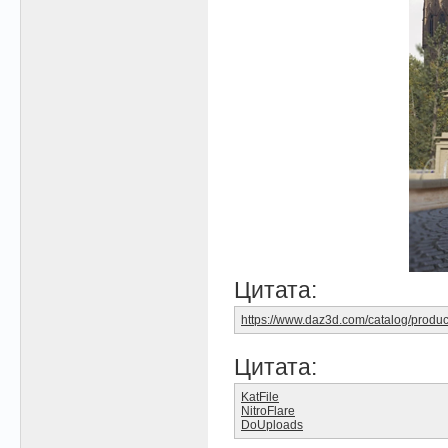
Цитата:
https://www.daz3d.com/catalog/produc
Цитата:
KatFile
NitroFlare
DoUploads