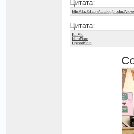
Цитата:
http://daz3d.com/catalog/product/view
Цитата:
KatFile
NitroFlare
UploadShip
Co