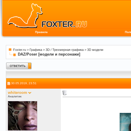
Правила
Пол
Foxter.ru
>
Графика
>
3D / Трехмерная графика
>
3D модели
DAZ/Poser [модели и персонажи]
30.05.2019, 23:51
whiteroom
Аналитик