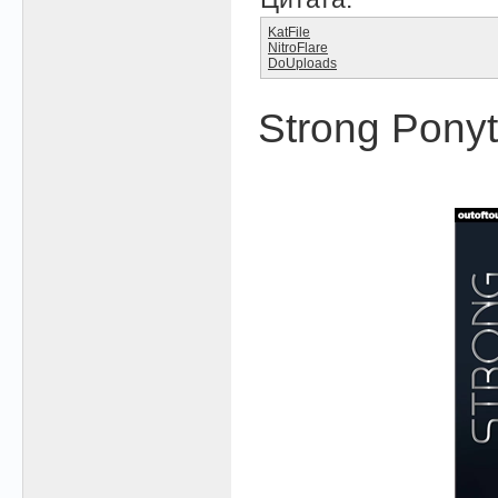
KatFile
NitroFlare
DoUploads
Strong Ponyta