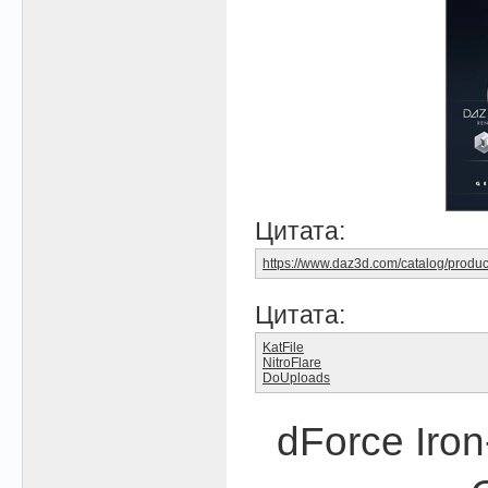
Цитата:
https://www.daz3d.com/catalog/produc
Цитата:
KatFile
NitroFlare
DoUploads
dForce Iron