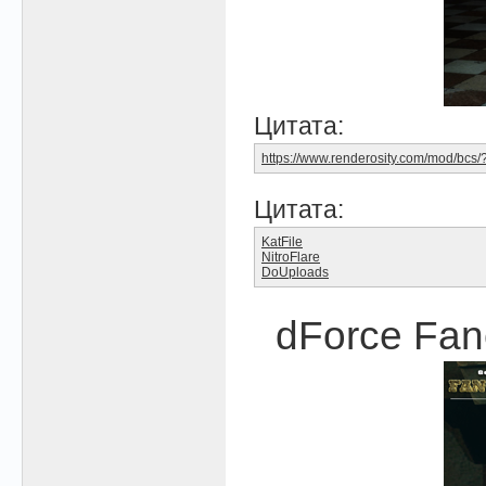
Цитата:
https://www.renderosity.com/mod/bc
Цитата:
KatFile
NitroFlare
DoUploads
dForce Fan