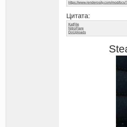
https://www.renderosity.com/mod/bc
Цитата:
KatFile
NitroFlare
DoUploads
Ste