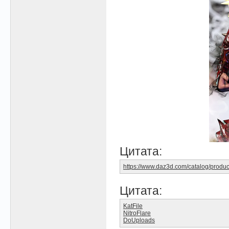
Цитата:
https://www.daz3d.com/catalog/produc
Цитата:
KatFile
NitroFlare
DoUploads