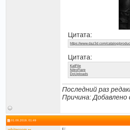
Цитата:
https://www.daz3d.com/catalog/produc
Цитата:
KatFile
NitroFlare
DoUploads
Последний раз редак
Причина: Добавлено
01.06.2019, 01:49
whiteroom