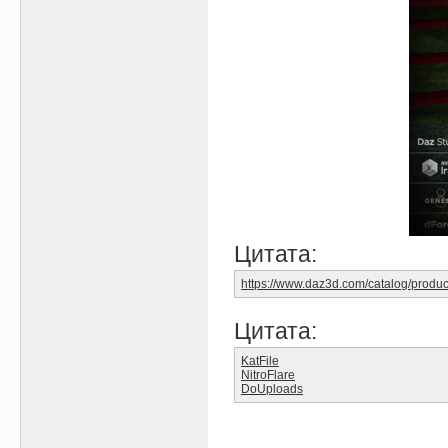
Цитата:
https://www.daz3d.com/catalog/produc
Цитата:
KatFile
NitroFlare
DoUploads