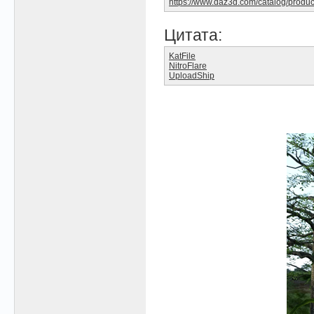
https://www.daz3d.com/catalog/produc
Цитата:
KatFile
NitroFlare
UploadShip