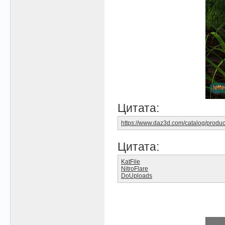
Цитата:
https://www.daz3d.com/catalog/produc
Цитата:
KatFile
NitroFlare
DoUploads