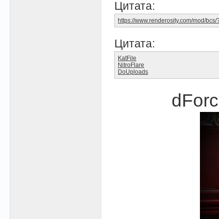
Цитата:
https://www.renderosity.com/mod/bc
Цитата:
KatFile
NitroFlare
DoUploads
dForce