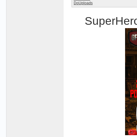
DoUploads
SuperHero