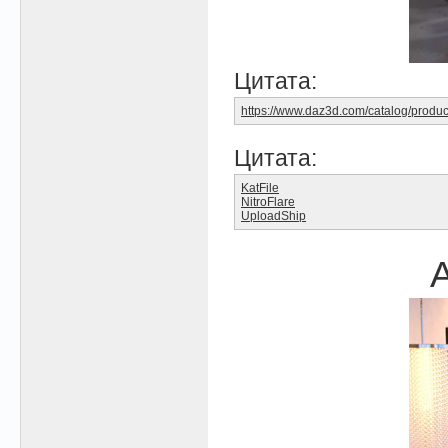
Цитата:
https://www.daz3d.com/catalog/produc
Цитата:
KatFile
NitroFlare
UploadShip