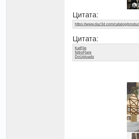
Цитата:
https://www.daz3d.com/catalog/produc
Цитата:
KatFile
NitroFlare
DoUploads