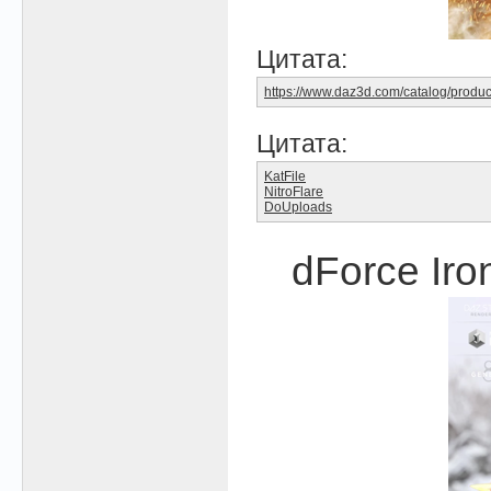
Цитата:
https://www.daz3d.com/catalog/produc
Цитата:
KatFile
NitroFlare
DoUploads
dForce Iron