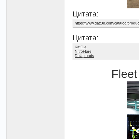
Цитата:
https://www.daz3d.com/catalog/produc
Цитата:
KatFile
NitroFlare
DoUploads
Fleet