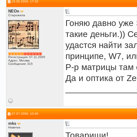
20.06.2006, 17:33
NEOn
Старожила
Гоняю давно уже 
такие деньги.)) С
удастся найти зал
принципе, W7, ил
Регистрация: 07.11.2005
Адрес: Москва
Сообщения: 315
Р-р матрицы там 
Да и оптика от Ze
______________
07.07.2006, 10:46
mks
Новичок
Товарищи!