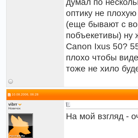
думал по несколь
оптику не плохую
(еще бывают с в
побъекетивы) ну 
Canon Ixus 50? 5
плохо чтобы вид
тоже не хило буде
10.08.2006, 06:28
vibrr
Новичок
На мой взгляд - о