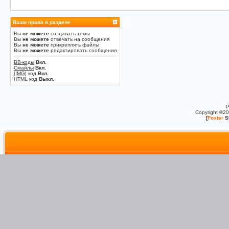
Ваши права в разделе
Вы
не можете
создавать темы
Вы
не можете
отвечать на сообщения
Вы
не можете
прикреплять файлы
Вы
не можете
редактировать сообщения
BB-коды
Вкл.
Смайлы
Вкл.
[IMG]
код
Вкл.
HTML код
Выкл.
P
Copyright ©2
[
Foxter
S