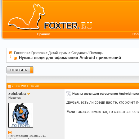
Правила
Пол
Foxter.ru
>
Графика
>
Дизайнерам
>
Создание / Помощь
Нужны люди для офомления Android-приложений
20.06.2011, 16:49
zeleboba
Нужны люди для офомления Android-при
Новичок
Друзья, есть ли среди вас те, кто хоч
Если таковые имеются, то связаться со
Регистрация: 20.06.2011