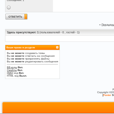
Сообщения: 1
«
Предыдущ
Здесь присутствуют: 1
(пользователей - 0 , гостей - 1)
Ваши права в разделе
Вы
не можете
создавать темы
Вы
не можете
отвечать на сообщения
Вы
не можете
прикреплять файлы
Вы
не можете
редактировать сообщения
BB-коды
Вкл.
Смайлы
Вкл.
[IMG]
код
Вкл.
HTML код
Выкл.
P
Copyright ©2
[
Foxter
S