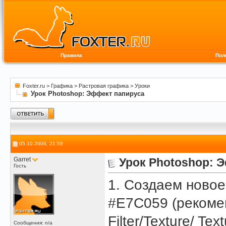
Правила
Пол
Foxter.ru
>
Графика
>
Растровая графика
>
Уроки
Урок Photoshop: Эффект папируса
05.10.2006, 21:59
Garret
Урок Photoshop: 
Гость
1. Создаем новое
#E7C059 (рекоме
Filter/Texture/ Te
Сообщения: n/a