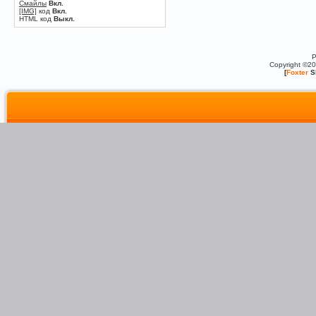
Смайлы
Вкл.
[IMG]
код
Вкл.
HTML код
Выкл.
P
Copyright ©2
[
Foxter
S