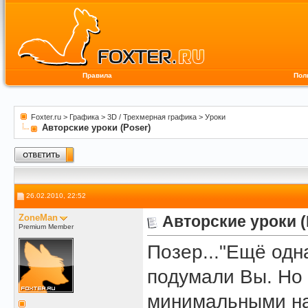
Правила
Пол
Foxter.ru
>
Графика
>
3D / Трехмерная графика
>
Уроки
Авторские уроки (Poser)
26.02.2010, 22:52
ZoneMan
Авторские уроки (
Premium Member
Позер..."Ещё одн
подумали Вы. Но 
минимальными на