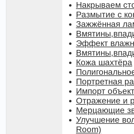
Накрываем ст
Размытие с к
Зажжённая ла
Вмятины,впад
Эффект влажн
Вмятины,впади
Кожа шахтёра
Полигонально
Портретная ра
Импорт объект
Отражение и р
Мерцающие зве
Улучшение вол
Room)