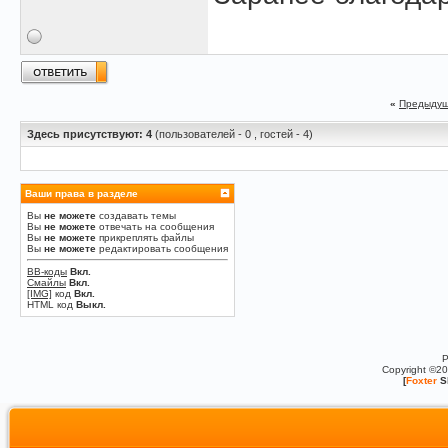
«
Предыдущ
Здесь присутствуют: 4
(пользователей - 0 , гостей - 4)
Ваши права в разделе
Вы
не можете
создавать темы
Вы
не можете
отвечать на сообщения
Вы
не можете
прикреплять файлы
Вы
не можете
редактировать сообщения
BB-коды
Вкл.
Смайлы
Вкл.
[IMG]
код
Вкл.
HTML код
Выкл.
P
Copyright ©2
[
Foxter
S