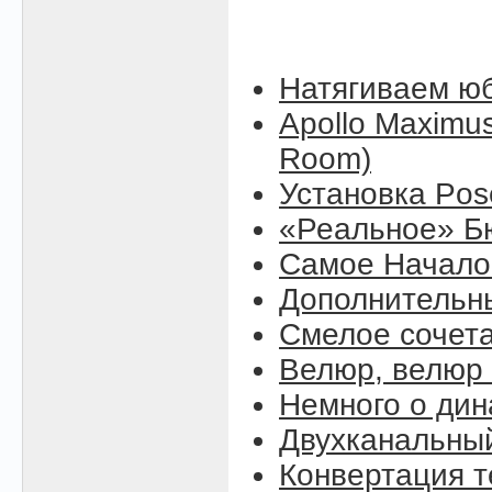
Натягиваем юб
Apollo Maximus
Room)
Установка Pose
«Реальное» Б
Самое Начало (
Дополнительны
Смелое сочет
Велюр, велюр .
Немного о ди
Двухканальны
Конвертация т