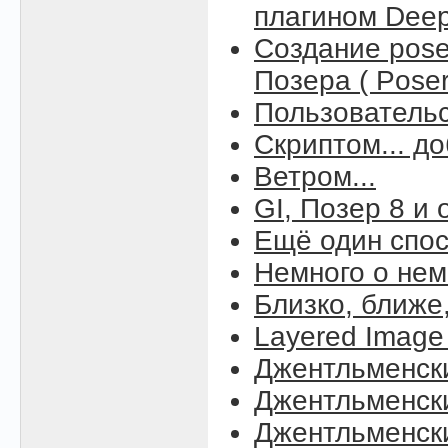
плагином Deep 
Создание pos
Позера ( Poser
Пользовательс
Скриптом... д
Ветром...
GI, Позер 8 и
Ещё один спос
Немного о нем
Близко, ближе
Layered Image 
Джентльменск
Джентльменск
Джентльменск