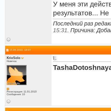
У меня эти дейст
результатов... Не
Последний раз редак
15:31
. Причина: Доб
15.05.2010, 18:07
KrioSolo
Новичок
TashaDotoshnay
Регистрация: 11.01.2010
Сообщения: 10