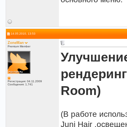
14.05.2010, 13:53
ZoneMan
Premium Member
Улучшение
рендеринге
Регистрация: 04.11.2009
Сообщения: 1,741
Room)
(В работе использ
Juni Hair
,освещен