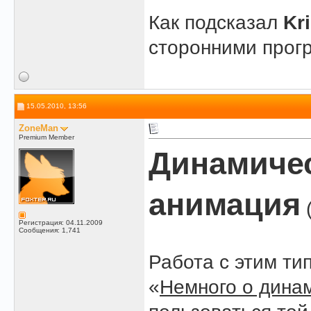
Как подсказал
Kr
сторонними прог
15.05.2010, 13:56
ZoneMan
Premium Member
Динамичес
анимация
(
Регистрация: 04.11.2009
Сообщения: 1,741
Работа с этим ти
«
Немного о дина