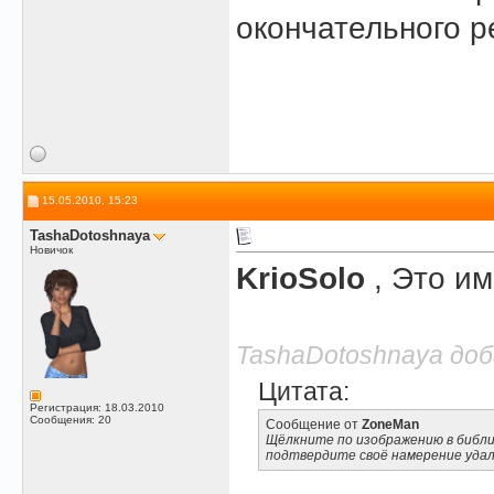
окончательного р
15.05.2010, 15:23
TashaDotoshnaya
Новичок
KrioSolo
, Это им
TashaDotoshnaya доба
Цитата:
Регистрация: 18.03.2010
Сообщения: 20
Сообщение от
ZoneMan
Щёлкните по изображению в библио
подтвердите своё намерение уда