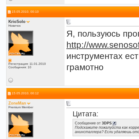
15.05.2010, 00:10
KrioSolo
Новичок
Я, пользуюсь про
http://www.senoso
инструментах ест
Регистрация: 11.01.2010
грамотно
Сообщения: 10
15.05.2010, 00:12
ZoneMan
Premium Member
Цитата:
Сообщение от
3DPS
Подскажите пожалуйста как корре
анинсталлера? Если удаляешь отд