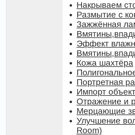
Накрываем ст
Размытие с к
Зажжённая ла
Вмятины,впад
Эффект влажн
Вмятины,впади
Кожа шахтёра
Полигонально
Портретная ра
Импорт объект
Отражение и р
Мерцающие зве
Улучшение вол
Room)