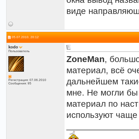
виде направляющ
05.07.2010, 20:12
kodo
Пользователь
ZoneMan
, больш
материал, всё оч
дальнейшем такие
Регистрация: 07.06.2010
Сообщения: 95
мне. Не могли бы
материал по наст
используют чаще 
______________