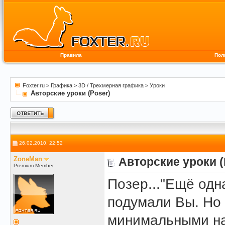
Правила
Пол
Foxter.ru
>
Графика
>
3D / Трехмерная графика
>
Уроки
Авторские уроки (Poser)
26.02.2010, 22:52
ZoneMan
Авторские уроки (
Premium Member
Позер..."Ещё одн
подумали Вы. Но 
минимальными на