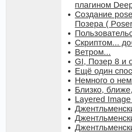
плагином Deep 
Создание pos
Позера ( Poser
Пользовательс
Скриптом... д
Ветром...
GI, Позер 8 и
Ещё один спос
Немного о нем
Близко, ближе
Layered Image 
Джентльменск
Джентльменск
Джентльменск