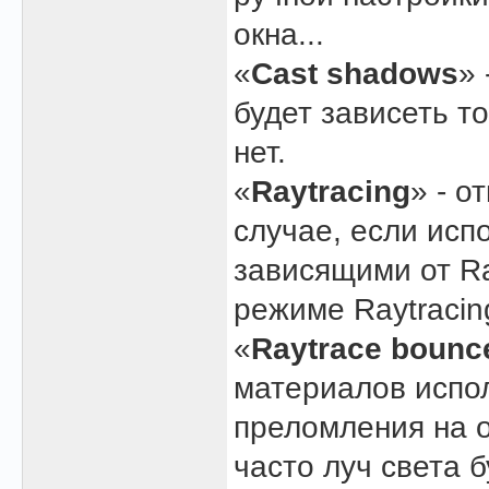
окна...
«
Cast shadows
» 
будет зависеть т
нет.
«
Raytracing
» - о
случае, если исп
зависящими от Ra
режиме Raytracin
«
Raytrace bounc
материалов испо
преломления на о
часто луч света 