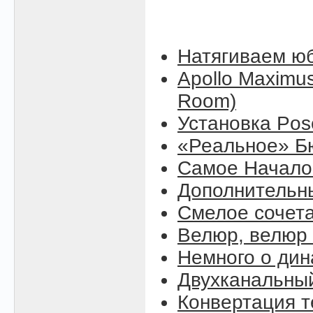
Натягиваем юб
Apollo Maximus
Room)
Установка Pose
«Реальное» Б
Самое Начало (
Дополнительны
Смелое сочет
Велюр, велюр .
Немного о ди
Двухканальны
Конвертация т