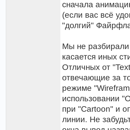
сначала анимаци
(если вас всё уд
"долгий" Файрфл
Мы не разбирали 
касается иных ст
Отличных от "Tex
отвечающие за то
режиме "Wirefram
использовании "O
при "Cartoon" и о
линии. Не забудь
окна вывод назва