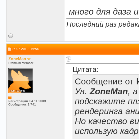
.
.
много для даза 
Последний раз редак
05.07.2010, 19:56
ZoneMan
Premium Member
Цитата:
Сообщение от
Ув.
ZoneMan
, 
подскажите пл
Регистрация: 04.11.2009
Сообщения: 1,741
рендеринга ан
Но качество в
использую кадр