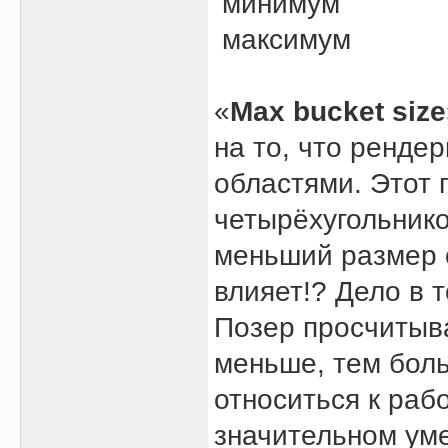
минимум
максимум
«
Max bucket size
на то, что ренде
областями. Этот 
четырёхугольнико
меньший размер о
влияет!? Дело в 
Позер просчитыва
меньше, тем боль
относиться к раб
значительном уме